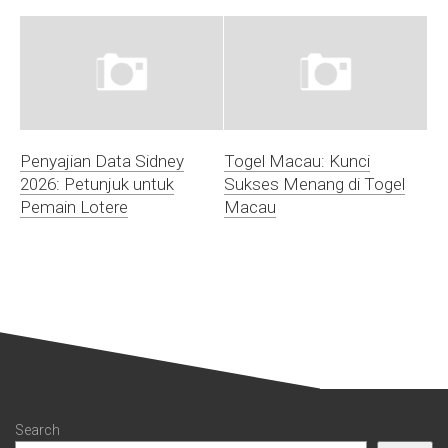
Penyajian Data Sidney
Togel Macau: Kunci
2026: Petunjuk untuk
Sukses Menang di Togel
Pemain Lotere
Macau
Search