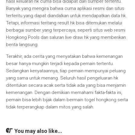
hasil keluaran hk cuma bisa didapat dari sumber tertentu.
Banyak yang mengira bahwa cuma aplikasi resmi dan situs
tertentu yang dapat diandalkan untuk mendapatkan data hk.
Tetapi, informasi tentang result hk bisa ditemukan melalui
berbagai sumber yang terpercaya, seperti situs web resmi
Hongkong Pools dan saluran live draw hk yang memberikan
berita langsung.
Terakhir, ada cerita yang menyatakan bahwa kemenangan
besar hanya mungkin terjadi kepada pemain tertentu.
Sedangkan kenyataannya, tiap pemain mempunyai peluang
yang sama untuk menang. Seluruh hasil pengeluaran hk
ditentukan secara acak serta tidak ada yang bisa menjamin
kemenangan. Dengan demikian memahami fakta-fakta ini,
pemain bisa lebih bijak dalam bermain togel hongkong serta
tidak terperangkap dalam mitos yang salah.
You may also like...