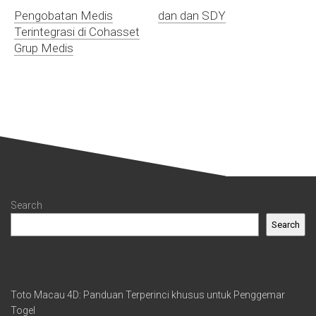
Pengobatan Medis
dan dan SDY
Terintegrasi di Cohasset
Grup Medis
Search
Search
Recent Posts
Toto Macau 4D: Panduan Terperinci khusus untuk Penggemar
Togel