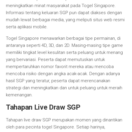
meningkatkan minat masyarakat pada Togel Singapore.
Informasi tentang keluaran SGP pun dapat diakses dengan
mudah lewat berbagai media, yang meliputi situs web resmi
serta aplikasi mobile.
Togel Singapore menawarkan berbagai tipe permainan, di
antaranya seperti 4D, 3D, dan 2D. Masing-masing tipe game
memiliki tingkat level kesulitan serta peluang untuk menang
yang bervariasi. Peserta dapat memutuskan untuk
mempertaruhkan nomor favorit mereka atau mencoba
mencoba risiko dengan angka acak-acak. Dengan adanya
hasil SGP yang teratur, peserta dapat merencanakan
strategi dan meningkatkan dan untuk peluang untuk meraih
kemenangan.
Tahapan Live Draw SGP
Tahapan live draw SGP merupakan momen yang dinantikan
oleh para pecinta togel Singapore. Setiap harinya,