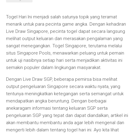
Togel Hari Ini menjadi salah satunya topik yang teramat
menarik untuk para pecinta game angka. Dengan kehadiran
Live Draw Singapore, pecinta togel dapat secara langsung
melihat output keluaran dan merasakan pengalaman yang
sangat menegangkan. Togel Singapore, terutama melalui
situs Singapore Pools, menawarkan peluang untuk pemain
untuk uji nasibnya setiap hari serta menjadikan aktivitas ini
semakin populer dalam lingkungan masyarakat.
Dengan Live Draw SGP, beberapa pemirsa bisa melihat
output pengeluaran Singapore secara waktu nyata, yang
tentunya meningkatkan ketegangan serta semangat untuk
mendapatkan angka beruntung. Dengan berbagai
anekaragam informasi tentang keluaran SGP serta
pengeluaran SGP yang tepat dan dapat diandalkan, artikel ini
akan membantu membantu anda agar lebih mengenal dan
mengerti lebih dalam tentang togel hari ini. Ayo kita lihat