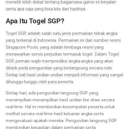
meneliti lebih dekat tentang bagaimana game ini berjalan
serta apa saja yang bisa kita dari hasilnya.
Apa Itu Togel SGP?
Togel SGP, adalah salah satu jenis permainan tebak angka
yang terkenal di Indonesia. Permainan ini dari sumber resmi
Singapore Pools, yang adalah lembaga resmi yang
menawarkan servis perjudian termasuk togel. Dalam Togel
SGP, pemain wajib memprediksi angka-angka yang akan
ditarik pada pengundian yang berlangsung secara rutin.
Setiap kali hasil undian undian menjadi informasi yang sangat
ditunggu-tunggu oleh para peserta.
Setiap hari, ada pengundian langsung SGP yang
menampilkan menampilkan hasil undian live draw secara
real-time. Hal ini memberikan kesempatan peserta untuk
melihat secara real-time hasil keluaran angka serta
mengevaluasi apakah mereka. Pengundian langsung SGP
memberikan kepastian dalam permainan serta