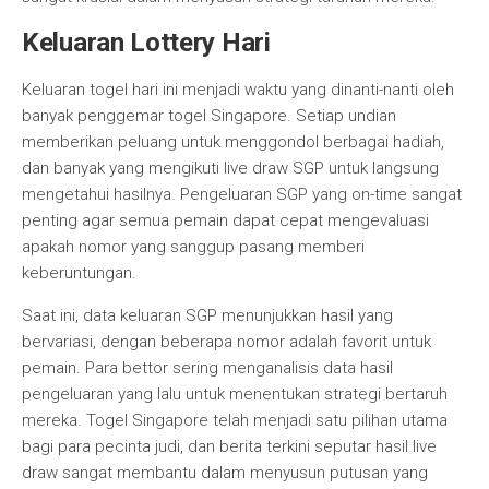
Keluaran Lottery Hari
Keluaran togel hari ini menjadi waktu yang dinanti-nanti oleh
banyak penggemar togel Singapore. Setiap undian
memberikan peluang untuk menggondol berbagai hadiah,
dan banyak yang mengikuti live draw SGP untuk langsung
mengetahui hasilnya. Pengeluaran SGP yang on-time sangat
penting agar semua pemain dapat cepat mengevaluasi
apakah nomor yang sanggup pasang memberi
keberuntungan.
Saat ini, data keluaran SGP menunjukkan hasil yang
bervariasi, dengan beberapa nomor adalah favorit untuk
pemain. Para bettor sering menganalisis data hasil
pengeluaran yang lalu untuk menentukan strategi bertaruh
mereka. Togel Singapore telah menjadi satu pilihan utama
bagi para pecinta judi, dan berita terkini seputar hasil live
draw sangat membantu dalam menyusun putusan yang