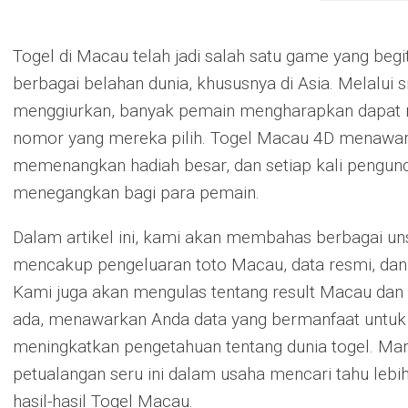
Togel di Macau telah jadi salah satu game yang begit
berbagai belahan dunia, khususnya di Asia. Melalui 
menggiurkan, banyak pemain mengharapkan dapat m
nomor yang mereka pilih. Togel Macau 4D menawa
memenangkan hadiah besar, dan setiap kali pengu
menegangkan bagi para pemain.
Dalam artikel ini, kami akan membahas berbagai uns
mencakup pengeluaran toto Macau, data resmi, dan 
Kami juga akan mengulas tentang result Macau dan 
ada, menawarkan Anda data yang bermanfaat untu
meningkatkan pengetahuan tentang dunia togel. Ma
petualangan seru ini dalam usaha mencari tahu lebi
hasil-hasil Togel Macau.