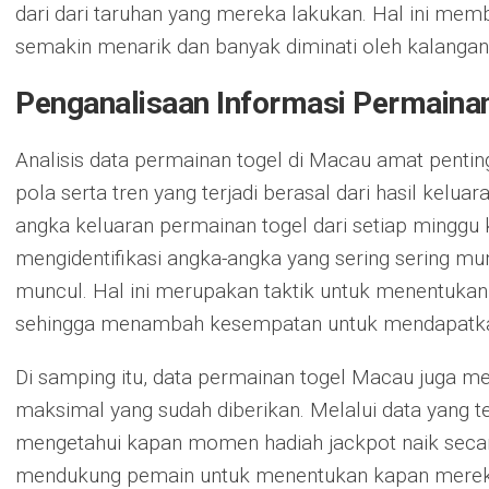
dari dari taruhan yang mereka lakukan. Hal ini me
semakin menarik dan banyak diminati oleh kalanga
Penganalisaan Informasi Permaina
Analisis data permainan togel di Macau amat pent
pola serta tren yang terjadi berasal dari hasil kelu
angka keluaran permainan togel dari setiap minggu
mengidentifikasi angka-angka yang sering sering mu
muncul. Hal ini merupakan taktik untuk menentukan
sehingga menambah kesempatan untuk mendapatkan
Di samping itu, data permainan togel Macau juga 
maksimal yang sudah diberikan. Melalui data yang 
mengetahui kapan momen hadiah jackpot naik secara 
mendukung pemain untuk menentukan kapan mereka