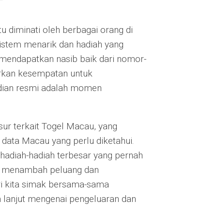
u diminati oleh berbagai orang di
sistem menarik dan hadiah yang
endapatkan nasib baik dari nomor-
rkan kesempatan untuk
ndian resmi adalah momen
ur terkait Togel Macau, yang
data Macau yang perlu diketahui.
hadiah-hadiah terbesar yang pernah
k menambah peluang dan
ri kita simak bersama-sama
h lanjut mengenai pengeluaran dan