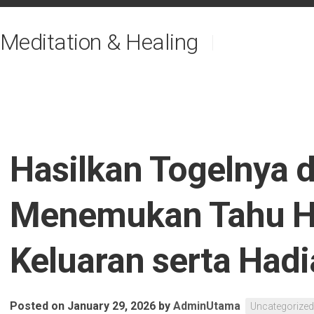
, Meditation & Healing
Hasilkan Togelnya 
Menemukan Tahu H
Keluaran serta Hadi
Posted on January 29, 2026
by
AdminUtama
Uncategorized