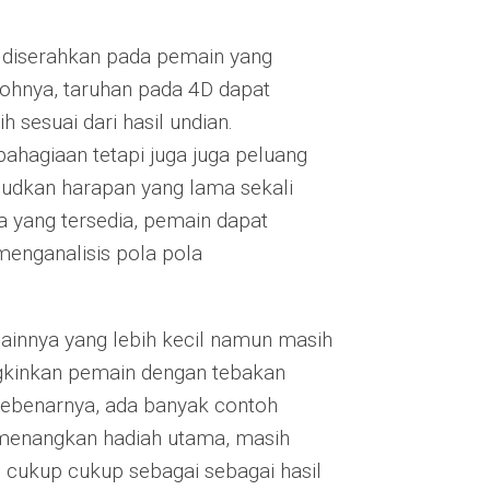
diserahkan pada pemain yang
ohnya, taruhan pada 4D dapat
h sesuai dari hasil undian.
hagiaan tetapi juga juga peluang
udkan harapan yang lama sekali
a yang tersedia, pemain dapat
enganalisis pola pola
lainnya yang lebih kecil namun masih
ngkinkan pemain dengan tebakan
Sebenarnya, ada banyak contoh
menangkan hadiah utama, masih
ukup cukup sebagai sebagai hasil