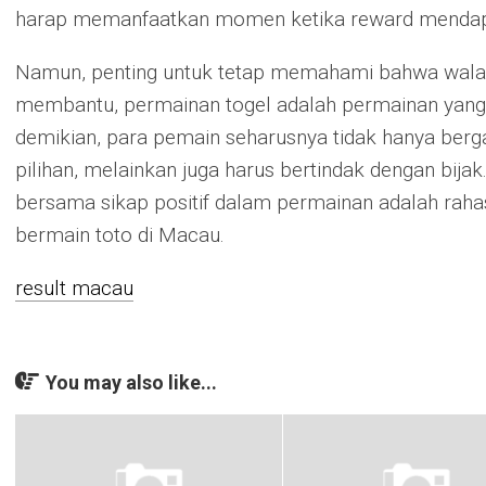
harap memanfaatkan momen ketika reward mendap
Namun, penting untuk tetap memahami bahwa walaup
membantu, permainan togel adalah permainan yang 
demikian, para pemain seharusnya tidak hanya ber
pilihan, melainkan juga harus bertindak dengan bija
bersama sikap positif dalam permainan adalah rah
bermain toto di Macau.
result macau
You may also like...