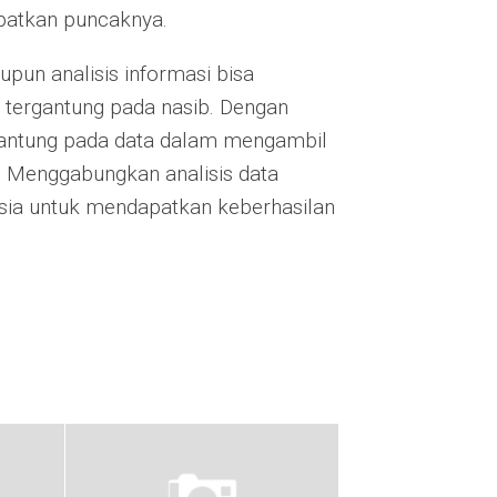
atkan puncaknya.
un analisis informasi bisa
tergantung pada nasib. Dengan
gantung pada data dalam mengambil
k. Menggabungkan analisis data
asia untuk mendapatkan keberhasilan