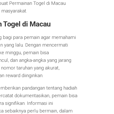
mbuat Permainan Togel di Macau
n masyarakat.
n Togel di Macau
ing bagi para pemain agar memahami
aran yang lalu. Dengan mencermati
 ke minggu, pemain bisa
ncul, dan angka-angka yang jarang
 nomor taruhan yang akurat,
 reward diinginkan.
memberikan pandangan tentang hadiah
tercatat dokumentasikan, pemain bisa
signifikan. Informasi ini
 sebaiknya perlu bermain, dalam